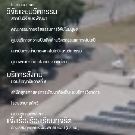
โรงเรียนสาธิต
วิจัยและนวัตกรรม
สถาบันวิจัยและพัฒนา
คณะกรรมการจริยธรรมการวิจัยในมนุษย์
ศูนย์บริการความเป็นเลิศด้านวิศวกรรมและเทคโนโลยี
สถาบันการถ่ายทอดเทคโนโลยีและนวัตกรรม
ศูนย์พัฒนาเทคโนโลยีทางการศึกษา
บริการสังคม
หอปรัชญารัชกาลที่ 9
สำนักยุทธศาสตร์การพัฒนาท้องถิ่นและบริการวิชาการ
โรงพยาบาลสัตว์
ศูนย์บริการเฉพาะทาง
แจ้งเรื่องร้องเรียนทุจริต
ร้องเรียนทุจริตและประพฤติมิชอบ (มร.ชร.)