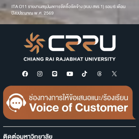
ITA O11 รายงานสรุปผลการจัดซื้อจัดจ้าง (แบบ สขร.1) รอบ 6 เดือน
ปีงบประมาณ พ.ศ. 2569
ติดต่อมหาวิทยาลัย