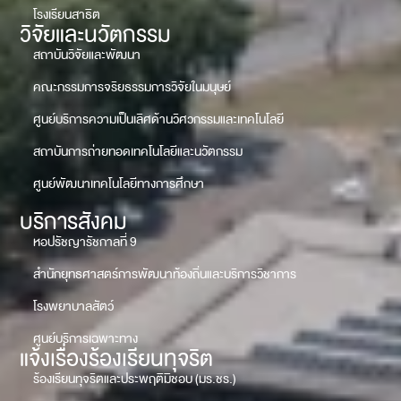
โรงเรียนสาธิต
วิจัยและนวัตกรรม
สถาบันวิจัยและพัฒนา
คณะกรรมการจริยธรรมการวิจัยในมนุษย์
ศูนย์บริการความเป็นเลิศด้านวิศวกรรมและเทคโนโลยี
สถาบันการถ่ายทอดเทคโนโลยีและนวัตกรรม
ศูนย์พัฒนาเทคโนโลยีทางการศึกษา
บริการสังคม
หอปรัชญารัชกาลที่ 9
สำนักยุทธศาสตร์การพัฒนาท้องถิ่นและบริการวิชาการ
โรงพยาบาลสัตว์
ศูนย์บริการเฉพาะทาง
แจ้งเรื่องร้องเรียนทุจริต
ร้องเรียนทุจริตและประพฤติมิชอบ (มร.ชร.)