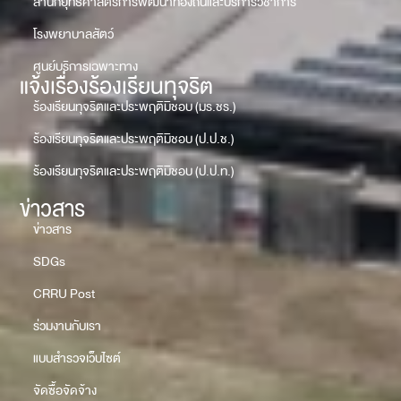
สำนักยุทธศาสตร์การพัฒนาท้องถิ่นและบริการวิชาการ
โรงพยาบาลสัตว์
ศูนย์บริการเฉพาะทาง
แจ้งเรื่องร้องเรียนทุจริต
ร้องเรียนทุจริตและประพฤติมิชอบ (มร.ชร.)
ร้องเรียนทุจริตและประพฤติมิชอบ (ป.ป.ช.)
ร้องเรียนทุจริตและประพฤติมิชอบ (ป.ป.ท.)
ข่าวสาร
ข่าวสาร
SDGs
CRRU Post
ร่วมงานกับเรา
แบบสำรวจเว็บไซต์
จัดซื้อจัดจ้าง