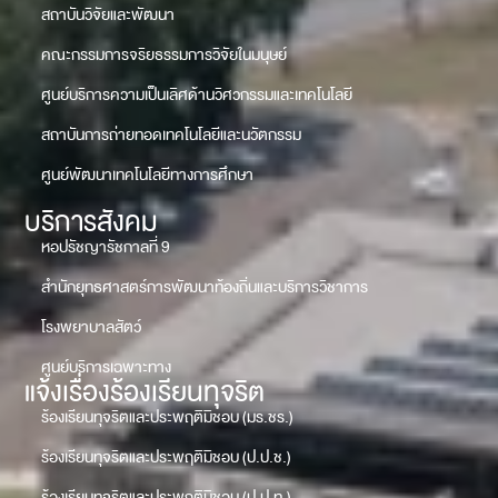
สถาบันวิจัยและพัฒนา
คณะกรรมการจริยธรรมการวิจัยในมนุษย์
ศูนย์บริการความเป็นเลิศด้านวิศวกรรมและเทคโนโลยี
สถาบันการถ่ายทอดเทคโนโลยีและนวัตกรรม
ศูนย์พัฒนาเทคโนโลยีทางการศึกษา
บริการสังคม
หอปรัชญารัชกาลที่ 9
สำนักยุทธศาสตร์การพัฒนาท้องถิ่นและบริการวิชาการ
โรงพยาบาลสัตว์
ศูนย์บริการเฉพาะทาง
แจ้งเรื่องร้องเรียนทุจริต
ร้องเรียนทุจริตและประพฤติมิชอบ (มร.ชร.)
ร้องเรียนทุจริตและประพฤติมิชอบ (ป.ป.ช.)
ร้องเรียนทุจริตและประพฤติมิชอบ (ป.ป.ท.)