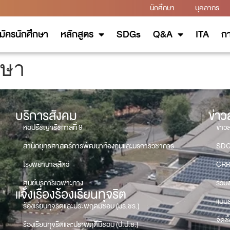
นักศึกษา
บุคลากร
มัครนักศึกษา
หลักสูตร
SDGs
Q&A
ITA
กา
รษา
บริการสังคม
ข่า
หอปรัชญารัชกาลที่ 9
ข่าว
สำนักยุทธศาสตร์การพัฒนาท้องถิ่นและบริการวิชาการ
SD
โรงพยาบาลสัตว์
CRR
ศูนย์บริการเฉพาะทาง
ร่วม
แจ้งเรื่องร้องเรียนทุจริต
แบบส
ร้องเรียนทุจริตและประพฤติมิชอบ (มร.ชร.)
จัดซื
ร้องเรียนทุจริตและประพฤติมิชอบ (ป.ป.ช.)