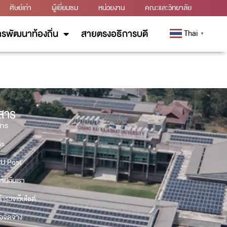
ศิษย์เก่า
ผู้เยี่ยมชม
หน่วยงาน
คณะและวิทยาลัย
รพัฒนาท้องถิ่น
สายตรงอธิการบดี
Thai
▼
วสาร
สาร
Gs
U Post
งานกับเรา
ำรวจเว็บไซต์
้อจัดจ้าง