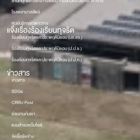
สำนักยุทธศาสตร์การพัฒนาท้องถิ่นและบริการวิชาการ
โรงพยาบาลสัตว์
ศูนย์บริการเฉพาะทาง
แจ้งเรื่องร้องเรียนทุจริต
ร้องเรียนทุจริตและประพฤติมิชอบ (มร.ชร.)
ร้องเรียนทุจริตและประพฤติมิชอบ (ป.ป.ช.)
ร้องเรียนทุจริตและประพฤติมิชอบ (ป.ป.ท.)
ข่าวสาร
ข่าวสาร
SDGs
CRRU Post
ร่วมงานกับเรา
แบบสำรวจเว็บไซต์
จัดซื้อจัดจ้าง