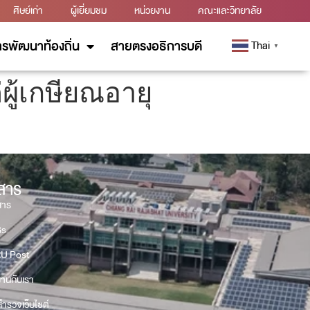
ศิษย์เก่า
ผู้เยี่ยมชม
หน่วยงาน
คณะและวิทยาลัย
รพัฒนาท้องถิ่น
สายตรงอธิการบดี
Thai
▼
ู้เกษียณอายุ
วสาร
สาร
Gs
U Post
งานกับเรา
ำรวจเว็บไซต์