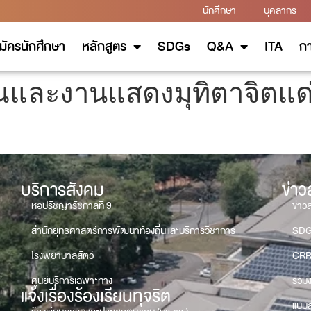
นักศึกษา
บุคลากร
มัครนักศึกษา
หลักสูตร
SDGs
Q&A
ITA
กา
ุณและงานแสดงมุทิตาจิตแด่ผ
บริการสังคม
ข่า
หอปรัชญารัชกาลที่ 9
ข่าว
สำนักยุทธศาสตร์การพัฒนาท้องถิ่นและบริการวิชาการ
SD
โรงพยาบาลสัตว์
CRR
ศูนย์บริการเฉพาะทาง
ร่วม
แจ้งเรื่องร้องเรียนทุจริต
แบบส