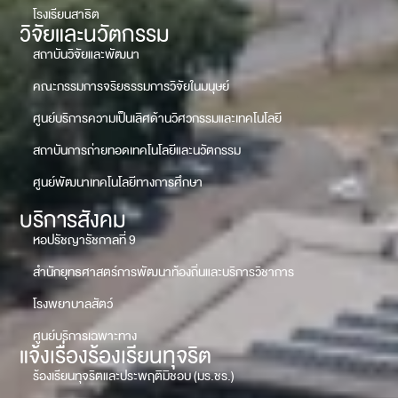
โรงเรียนสาธิต
วิจัยและนวัตกรรม
สถาบันวิจัยและพัฒนา
คณะกรรมการจริยธรรมการวิจัยในมนุษย์
ศูนย์บริการความเป็นเลิศด้านวิศวกรรมและเทคโนโลยี
สถาบันการถ่ายทอดเทคโนโลยีและนวัตกรรม
ศูนย์พัฒนาเทคโนโลยีทางการศึกษา
บริการสังคม
หอปรัชญารัชกาลที่ 9
สำนักยุทธศาสตร์การพัฒนาท้องถิ่นและบริการวิชาการ
โรงพยาบาลสัตว์
ศูนย์บริการเฉพาะทาง
แจ้งเรื่องร้องเรียนทุจริต
ร้องเรียนทุจริตและประพฤติมิชอบ (มร.ชร.)