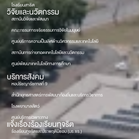
โรงเรียนสาธิต
วิจัยและนวัตกรรม
สถาบันวิจัยและพัฒนา
คณะกรรมการจริยธรรมการวิจัยในมนุษย์
ศูนย์บริการความเป็นเลิศด้านวิศวกรรมและเทคโนโลยี
สถาบันการถ่ายทอดเทคโนโลยีและนวัตกรรม
ศูนย์พัฒนาเทคโนโลยีทางการศึกษา
บริการสังคม
หอปรัชญารัชกาลที่ 9
สำนักยุทธศาสตร์การพัฒนาท้องถิ่นและบริการวิชาการ
โรงพยาบาลสัตว์
ศูนย์บริการเฉพาะทาง
แจ้งเรื่องร้องเรียนทุจริต
ร้องเรียนทุจริตและประพฤติมิชอบ (มร.ชร.)