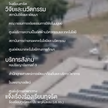
โรงเรียนสาธิต
วิจัยและนวัตกรรม
สถาบันวิจัยและพัฒนา
คณะกรรมการจริยธรรมการวิจัยในมนุษย์
ศูนย์บริการความเป็นเลิศด้านวิศวกรรมและเทคโนโลยี
สถาบันการถ่ายทอดเทคโนโลยีและนวัตกรรม
ศูนย์พัฒนาเทคโนโลยีทางการศึกษา
บริการสังคม
หอปรัชญารัชกาลที่ 9
สำนักยุทธศาสตร์การพัฒนาท้องถิ่นและบริการวิชาการ
โรงพยาบาลสัตว์
ศูนย์บริการเฉพาะทาง
แจ้งเรื่องร้องเรียนทุจริต
ร้องเรียนทุจริตและประพฤติมิชอบ (มร.ชร.)