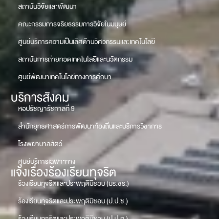
สถาบันวิจัยและพัฒนา
คณะกรรมการจริยธรรมการวิจัยในมนุษย์
ศูนย์บริการความเป็นเลิศด้านวิศวกรรมและเทคโนโลยี
สถาบันการถ่ายทอดเทคโนโลยีและนวัตกรรม
ศูนย์พัฒนาเทคโนโลยีทางการศึกษา
บริการสังคม
หอปรัชญารัชกาลที่ 9
สำนักยุทธศาสตร์การพัฒนาท้องถิ่นและบริการวิชาการ
โรงพยาบาลสัตว์
ศูนย์บริการเฉพาะทาง
แจ้งเรื่องร้องเรียนทุจริต
ร้องเรียนทุจริตและประพฤติมิชอบ (มร.ชร.)
ร้องเรียนทุจริตและประพฤติมิชอบ (ป.ป.ช.)
ร้องเรียนทุจริตและประพฤติมิชอบ (ป.ป.ท.)