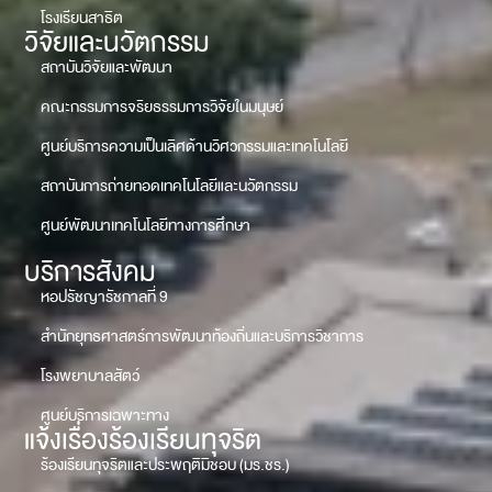
โรงเรียนสาธิต
วิจัยและนวัตกรรม
สถาบันวิจัยและพัฒนา
คณะกรรมการจริยธรรมการวิจัยในมนุษย์
ศูนย์บริการความเป็นเลิศด้านวิศวกรรมและเทคโนโลยี
สถาบันการถ่ายทอดเทคโนโลยีและนวัตกรรม
ศูนย์พัฒนาเทคโนโลยีทางการศึกษา
บริการสังคม
หอปรัชญารัชกาลที่ 9
สำนักยุทธศาสตร์การพัฒนาท้องถิ่นและบริการวิชาการ
โรงพยาบาลสัตว์
ศูนย์บริการเฉพาะทาง
แจ้งเรื่องร้องเรียนทุจริต
ร้องเรียนทุจริตและประพฤติมิชอบ (มร.ชร.)