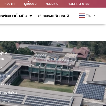
ศิษย์เก่า
ผู้เยี่ยมชม
หน่วยงาน
คณะและวิทยาลัย
รพัฒนาท้องถิ่น
สายตรงอธิการบดี
Thai
▼
วสาร
สาร
Gs
U Post
งานกับเรา
ำรวจเว็บไซต์
้อจัดจ้าง