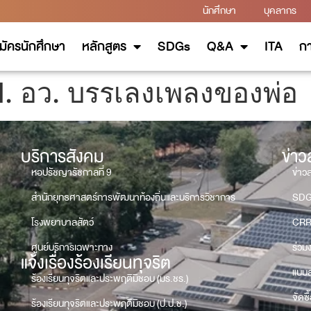
นักศึกษา
บุคลากร
มัครนักศึกษา
หลักสูตร
SDGs
Q&A
ITA
กา
. อว. บรรเลงเพลงของพ่อ
บริการสังคม
ข่า
หอปรัชญารัชกาลที่ 9
ข่าว
สำนักยุทธศาสตร์การพัฒนาท้องถิ่นและบริการวิชาการ
SD
โรงพยาบาลสัตว์
CRR
ศูนย์บริการเฉพาะทาง
ร่วม
แจ้งเรื่องร้องเรียนทุจริต
แบบส
ร้องเรียนทุจริตและประพฤติมิชอบ (มร.ชร.)
จัดซื
ร้องเรียนทุจริตและประพฤติมิชอบ (ป.ป.ช.)