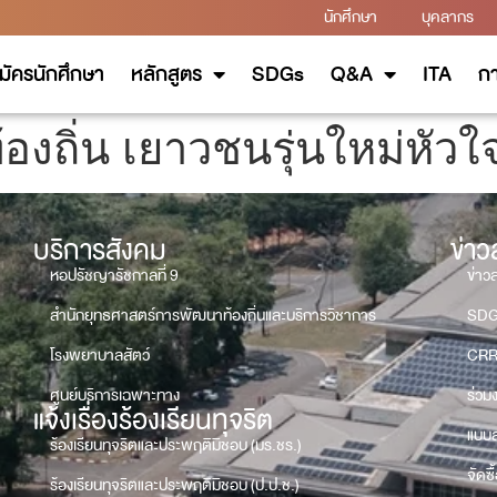
นักศึกษา
บุคลากร
มัครนักศึกษา
หลักสูตร
SDGs
Q&A
ITA
กา
องถิ่น เยาวชนรุ่นใหม่หัว
บริการสังคม
ข่า
หอปรัชญารัชกาลที่ 9
ข่าว
สำนักยุทธศาสตร์การพัฒนาท้องถิ่นและบริการวิชาการ
SD
โรงพยาบาลสัตว์
CRR
ศูนย์บริการเฉพาะทาง
ร่วม
แจ้งเรื่องร้องเรียนทุจริต
แบบส
ร้องเรียนทุจริตและประพฤติมิชอบ (มร.ชร.)
จัดซื
ร้องเรียนทุจริตและประพฤติมิชอบ (ป.ป.ช.)