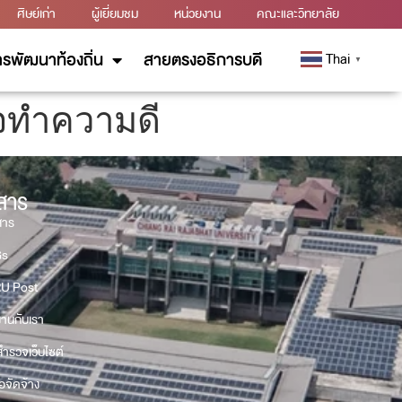
ศิษย์เก่า
ผู้เยี่ยมชม
หน่วยงาน
คณะและวิทยาลัย
รพัฒนาท้องถิ่น
สายตรงอธิการบดี
Thai
▼
ใจทำความดี
วสาร
สาร
Gs
U Post
งานกับเรา
ำรวจเว็บไซต์
้อจัดจ้าง