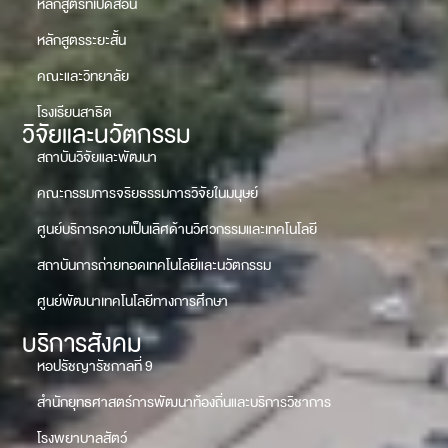
หลักสูตรที่เปิดสอน
หลักสูตรระยะสั้น
คณะและวิทยาลัย
โรงเรียนสาธิต
วิจัยและนวัตกรรม
สถาบันวิจัยและพัฒนา
คณะกรรมการจริยธรรมการวิจัยในมนุษย์
ศูนย์บริการความเป็นเลิศด้านวิศวกรรมและเทคโนโลยี
สถาบันการถ่ายทอดเทคโนโลยีและนวัตกรรม
ศูนย์พัฒนาเทคโนโลยีทางการศึกษา
บริการสังคม
หอปรัชญารัชกาลที่ 9
สำนักยุทธศาสตร์การพัฒนาท้องถิ่นและบริการวิชาการ
โรงพยาบาลสัตว์