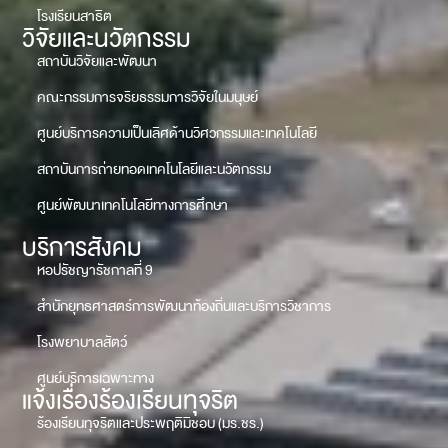
โรงเรียนสาธิต
วิจัยและนวัตกรรม
สถาบันวิจัยและพัฒนา
คณะกรรมการจริยธรรมการวิจัยในมนุษย์
ศูนย์บริการความเป็นเลิศด้านวิศวกรรมและเทคโนโลยี
สถาบันการถ่ายทอดเทคโนโลยีและนวัตกรรม
ศูนย์พัฒนาเทคโนโลยีทางการศึกษา
บริการสังคม
หอปรัชญารัชกาลที่ 9
สำนักยุทธศาสตร์การพัฒนาท้องถิ่นและบริการวิชาการ
โรงพยาบาลสัตว์
ศูนย์บริการเฉพาะทาง
แจ้งเรื่องร้องเรียนทุจริต
ร้องเรียนทุจริตและประพฤติมิชอบ (มร.ชร.)