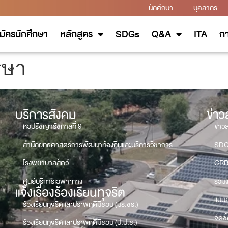
นักศึกษา
บุคลากร
มัครนักศึกษา
หลักสูตร
SDGs
Q&A
ITA
กา
รษา
บริการสังคม
ข่า
หอปรัชญารัชกาลที่ 9
ข่าว
สำนักยุทธศาสตร์การพัฒนาท้องถิ่นและบริการวิชาการ
SD
โรงพยาบาลสัตว์
CRR
ศูนย์บริการเฉพาะทาง
ร่วม
แจ้งเรื่องร้องเรียนทุจริต
แบบส
ร้องเรียนทุจริตและประพฤติมิชอบ (มร.ชร.)
จัดซื
ร้องเรียนทุจริตและประพฤติมิชอบ (ป.ป.ช.)