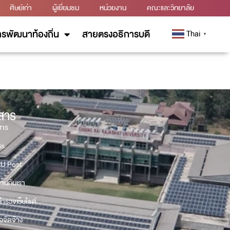
ศิษย์เก่า
ผู้เยี่ยมชม
หน่วยงาน
คณะและวิทยาลัย
รพัฒนาท้องถิ่น
สายตรงอธิการบดี
Thai
▼
วสาร
สาร
Gs
U Post
งานกับเรา
ำรวจเว็บไซต์
้อจัดจ้าง