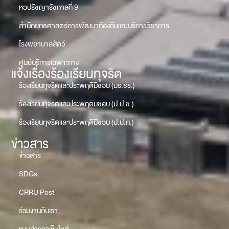
หอปรัชญารัชกาลที่ 9
สำนักยุทธศาสตร์การพัฒนาท้องถิ่นและบริการวิชาการ
โรงพยาบาลสัตว์
ศูนย์บริการเฉพาะทาง
แจ้งเรื่องร้องเรียนทุจริต
ร้องเรียนทุจริตและประพฤติมิชอบ (มร.ชร.)
ร้องเรียนทุจริตและประพฤติมิชอบ (ป.ป.ช.)
ร้องเรียนทุจริตและประพฤติมิชอบ (ป.ป.ท.)
ข่าวสาร
ข่าวสาร
SDGs
CRRU Post
ร่วมงานกับเรา