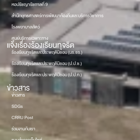
หอปรัชญารัชกาลที่ 9
สำนักยุทธศาสตร์การพัฒนาท้องถิ่นและบริการวิชาการ
โรงพยาบาลสัตว์
ศูนย์บริการเฉพาะทาง
แจ้งเรื่องร้องเรียนทุจริต
ร้องเรียนทุจริตและประพฤติมิชอบ (มร.ชร.)
ร้องเรียนทุจริตและประพฤติมิชอบ (ป.ป.ช.)
ร้องเรียนทุจริตและประพฤติมิชอบ (ป.ป.ท.)
ข่าวสาร
ข่าวสาร
SDGs
CRRU Post
ร่วมงานกับเรา