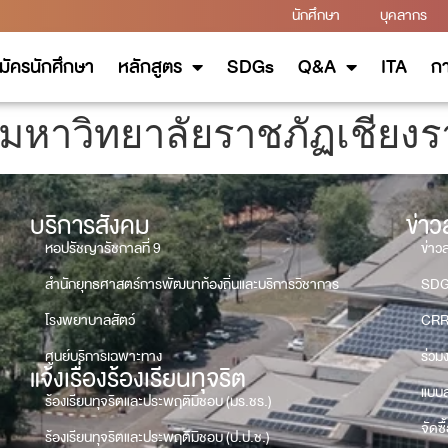
นักศึกษา
บุคลากร
มัครนักศึกษา
หลักสูตร
SDGs
Q&A
ITA
กา
มหาวิทยาลัยราชภัฏเชียงร
บริการสังคม
ข่า
หอปรัชญารัชกาลที่ 9
ข่าว
สำนักยุทธศาสตร์การพัฒนาท้องถิ่นและบริการวิชาการ
SD
โรงพยาบาลสัตว์
CRR
ศูนย์บริการเฉพาะทาง
ร่วม
แจ้งเรื่องร้องเรียนทุจริต
แบบส
ร้องเรียนทุจริตและประพฤติมิชอบ (มร.ชร.)
จัดซื
ร้องเรียนทุจริตและประพฤติมิชอบ (ป.ป.ช.)