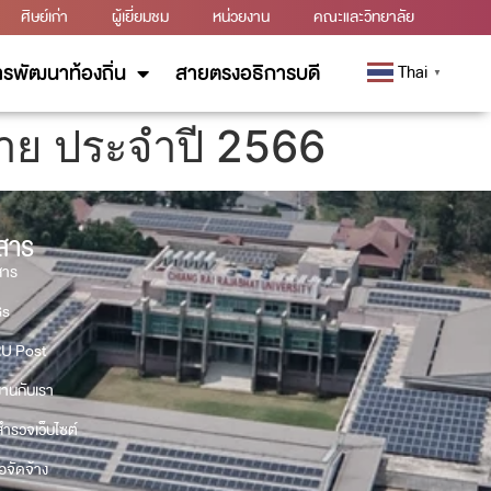
ศิษย์เก่า
ผู้เยี่ยมชม
หน่วยงาน
คณะและวิทยาลัย
รพัฒนาท้องถิ่น
สายตรงอธิการบดี
Thai
▼
าย ประจำปี 2566
วสาร
สาร
Gs
U Post
งานกับเรา
ำรวจเว็บไซต์
้อจัดจ้าง