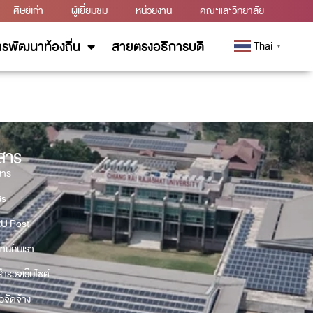
ศิษย์เก่า
ผู้เยี่ยมชม
หน่วยงาน
คณะและวิทยาลัย
รพัฒนาท้องถิ่น
สายตรงอธิการบดี
Thai
▼
วสาร
สาร
Gs
U Post
งานกับเรา
ำรวจเว็บไซต์
้อจัดจ้าง