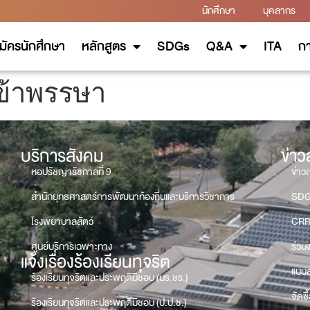
นักศึกษา
บุคลากร
มัครนักศึกษา
หลักสูตร
SDGs
Q&A
ITA
กา
ข้าพรรษา
บริการสังคม
ข่า
หอปรัชญารัชกาลที่ 9
ข่าว
สำนักยุทธศาสตร์การพัฒนาท้องถิ่นและบริการวิชาการ
SD
โรงพยาบาลสัตว์
CRR
ศูนย์บริการเฉพาะทาง
ร่วม
แจ้งเรื่องร้องเรียนทุจริต
แบบส
ร้องเรียนทุจริตและประพฤติมิชอบ (มร.ชร.)
จัดซื
ร้องเรียนทุจริตและประพฤติมิชอบ (ป.ป.ช.)