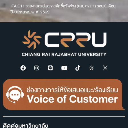
ITA O11 รายงานสรุปผลการจัดซื้อจัดจ้าง (แบบ สขร.1) รอบ 6 เดือน
ปีงบประมาณ พ.ศ. 2569
ติดต่อมหาวิทยาลัย