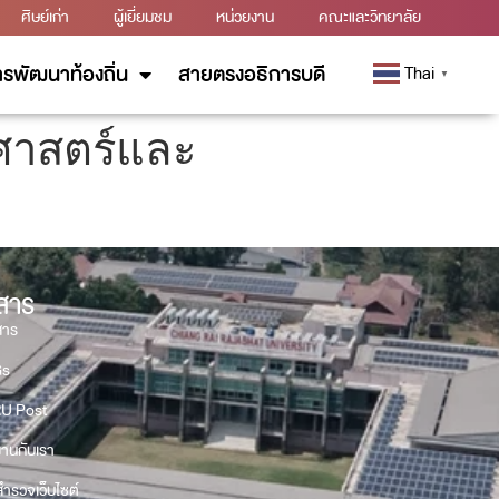
ศิษย์เก่า
ผู้เยี่ยมชม
หน่วยงาน
คณะและวิทยาลัย
รพัฒนาท้องถิ่น
สายตรงอธิการบดี
Thai
▼
ศาสตร์และ
วสาร
สาร
Gs
U Post
งานกับเรา
ำรวจเว็บไซต์