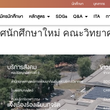
นักศึกษา
บุคลากร
มัครนักศึกษา
หลักสูตร
SDGs
Q&A
ITA
กา
ศนักศึกษาใหม่ คณะวิทยา
บริการสังคม
ข่า
หอปรัชญารัชกาลที่ 9
ข่าว
สำนักยุทธศาสตร์การพัฒนาท้องถิ่นและบริการวิชาการ
SD
โรงพยาบาลสัตว์
CRR
ศูนย์บริการเฉพาะทาง
ร่วม
แจ้งเรื่องร้องเรียนทุจริต
แบบส