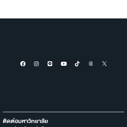
ITA O11 รายงานสรุปผลการจัดซื้อจัดจ้าง (แบบ สขร.1) รอบ 6 เดือน
ปีงบประมาณ พ.ศ. 2569
ติดต่อมหาวิทยาลัย