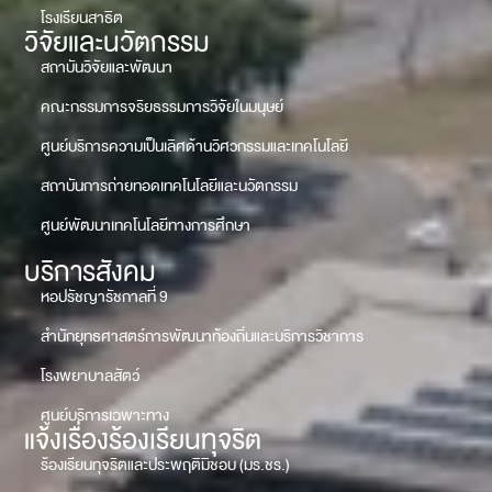
โรงเรียนสาธิต
วิจัยและนวัตกรรม
สถาบันวิจัยและพัฒนา
คณะกรรมการจริยธรรมการวิจัยในมนุษย์
ศูนย์บริการความเป็นเลิศด้านวิศวกรรมและเทคโนโลยี
สถาบันการถ่ายทอดเทคโนโลยีและนวัตกรรม
ศูนย์พัฒนาเทคโนโลยีทางการศึกษา
บริการสังคม
หอปรัชญารัชกาลที่ 9
สำนักยุทธศาสตร์การพัฒนาท้องถิ่นและบริการวิชาการ
โรงพยาบาลสัตว์
ศูนย์บริการเฉพาะทาง
แจ้งเรื่องร้องเรียนทุจริต
ร้องเรียนทุจริตและประพฤติมิชอบ (มร.ชร.)