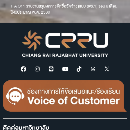
ITA O11 รายงานสรุปผลการจัดซื้อจัดจ้าง (แบบ สขร.1) รอบ 6 เดือน
ปีงบประมาณ พ.ศ. 2569
ติดต่อมหาวิทยาลัย