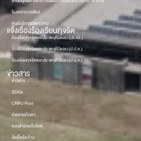
สำนักยุทธศาสตร์การพัฒนาท้องถิ่นและบริการวิชาการ
โรงพยาบาลสัตว์
ศูนย์บริการเฉพาะทาง
แจ้งเรื่องร้องเรียนทุจริต
ร้องเรียนทุจริตและประพฤติมิชอบ (มร.ชร.)
ร้องเรียนทุจริตและประพฤติมิชอบ (ป.ป.ช.)
ร้องเรียนทุจริตและประพฤติมิชอบ (ป.ป.ท.)
ข่าวสาร
ข่าวสาร
SDGs
CRRU Post
ร่วมงานกับเรา
แบบสำรวจเว็บไซต์
จัดซื้อจัดจ้าง