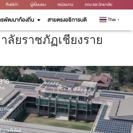
ศิษย์เก่า
ผู้เยี่ยมชม
หน่วยงาน
คณะและวิทยาลัย
รพัฒนาท้องถิ่น
สายตรงอธิการบดี
Thai
▼
าลัยราชภัฏเชียงราย
วสาร
สาร
Gs
U Post
งานกับเรา
ำรวจเว็บไซต์