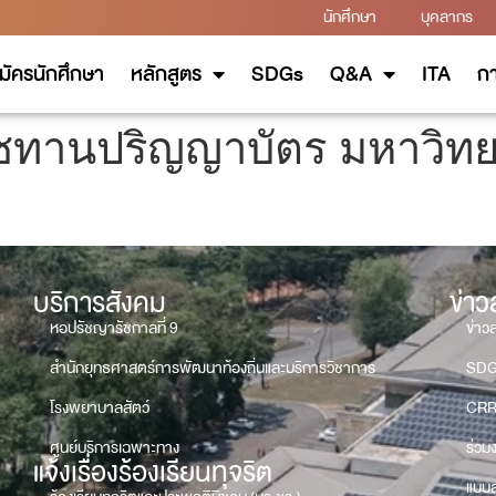
นักศึกษา
บุคลากร
มัครนักศึกษา
หลักสูตร
SDGs
Q&A
ITA
กา
ราชทานปริญญาบัตร มหาวิทย
บริการสังคม
ข่า
หอปรัชญารัชกาลที่ 9
ข่าว
สำนักยุทธศาสตร์การพัฒนาท้องถิ่นและบริการวิชาการ
SD
โรงพยาบาลสัตว์
CRR
ศูนย์บริการเฉพาะทาง
ร่วม
แจ้งเรื่องร้องเรียนทุจริต
แบบส