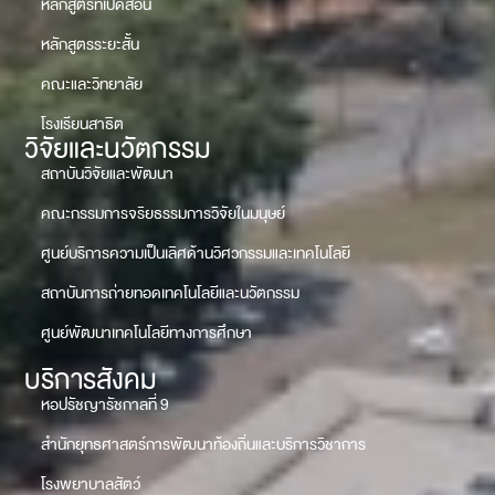
หลักสูตรที่เปิดสอน
หลักสูตรระยะสั้น
คณะและวิทยาลัย
โรงเรียนสาธิต
วิจัยและนวัตกรรม
สถาบันวิจัยและพัฒนา
คณะกรรมการจริยธรรมการวิจัยในมนุษย์
ศูนย์บริการความเป็นเลิศด้านวิศวกรรมและเทคโนโลยี
สถาบันการถ่ายทอดเทคโนโลยีและนวัตกรรม
ศูนย์พัฒนาเทคโนโลยีทางการศึกษา
บริการสังคม
หอปรัชญารัชกาลที่ 9
สำนักยุทธศาสตร์การพัฒนาท้องถิ่นและบริการวิชาการ
โรงพยาบาลสัตว์