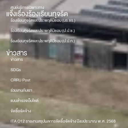
ศูนย์บริการเฉพาะทาง
แจ้งเรื่องร้องเรียนทุจริต
ร้องเรียนทุจริตและประพฤติมิชอบ (มร.ชร.)
ร้องเรียนทุจริตและประพฤติมิชอบ (ป.ป.ช.)
ร้องเรียนทุจริตและประพฤติมิชอบ (ป.ป.ท.)
ข่าวสาร
ข่าวสาร
SDGs
CRRU Post
ร่วมงานกับเรา
แบบสำรวจเว็บไซต์
จัดซื้อจัดจ้าง
ITA O12 รายงานสรุปผลการจัดซื้อจัดจ้าง ปีงบประมาณ พ.ศ. 2568