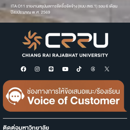
ITA O11 รายงานสรุปผลการจัดซื้อจัดจ้าง (แบบ สขร.1) รอบ 6 เดือน
ปีงบประมาณ พ.ศ. 2569
ติดต่อมหาวิทยาลัย