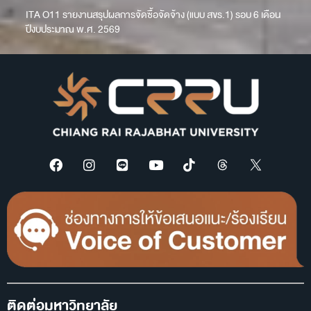
ITA O11 รายงานสรุปผลการจัดซื้อจัดจ้าง (แบบ สขร.1) รอบ 6 เดือน
ปีงบประมาณ พ.ศ. 2569
ติดต่อมหาวิทยาลัย