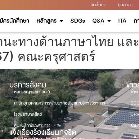
นักศึกษา
บุคลากร
มัครนักศึกษา
หลักสูตร
SDGs
Q&A
ITA
กา
นะทางด้านภาษาไทย และ
 67) คณะครุศาสตร์
บริการสังคม
ข่า
หอปรัชญารัชกาลที่ 9
ข่าว
สำนักยุทธศาสตร์การพัฒนาท้องถิ่นและบริการวิชาการ
SD
โรงพยาบาลสัตว์
CRR
ศูนย์บริการเฉพาะทาง
ร่วม
แจ้งเรื่องร้องเรียนทุจริต
แบบส