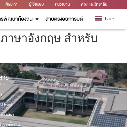
ศิษย์เก่า
ผู้เยี่ยมชม
หน่วยงาน
คณะและวิทยาลัย
รพัฒนาท้องถิ่น
สายตรงอธิการบดี
Thai
▼
ภาษาอังกฤษ สำหรับ
วสาร
สาร
Gs
U Post
งานกับเรา
ำรวจเว็บไซต์