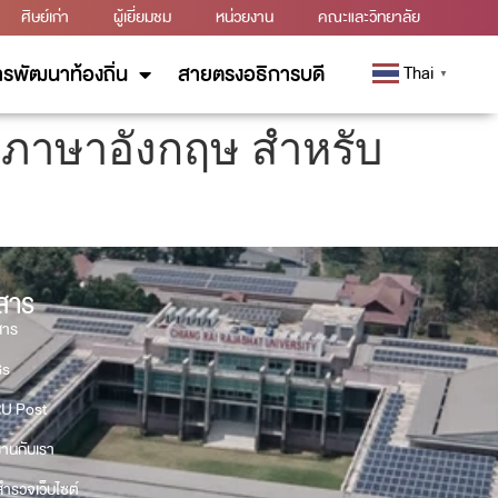
ศิษย์เก่า
ผู้เยี่ยมชม
หน่วยงาน
คณะและวิทยาลัย
รพัฒนาท้องถิ่น
สายตรงอธิการบดี
Thai
▼
ภาษาอังกฤษ สำหรับ
วสาร
สาร
Gs
U Post
งานกับเรา
ำรวจเว็บไซต์