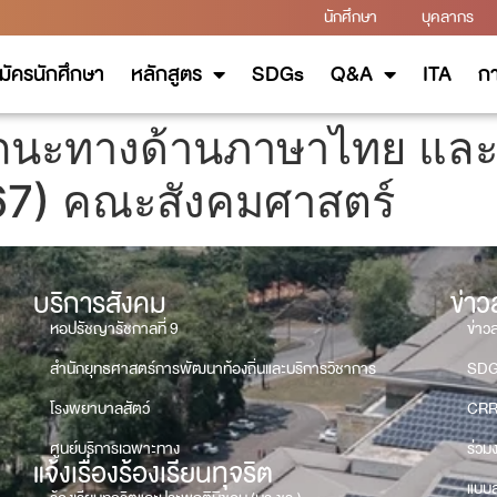
นักศึกษา
บุคลากร
มัครนักศึกษา
หลักสูตร
SDGs
Q&A
ITA
กา
นะทางด้านภาษาไทย และ
 67) คณะสังคมศาสตร์
บริการสังคม
ข่า
หอปรัชญารัชกาลที่ 9
ข่าว
สำนักยุทธศาสตร์การพัฒนาท้องถิ่นและบริการวิชาการ
SD
โรงพยาบาลสัตว์
CRR
ศูนย์บริการเฉพาะทาง
ร่วม
แจ้งเรื่องร้องเรียนทุจริต
แบบส