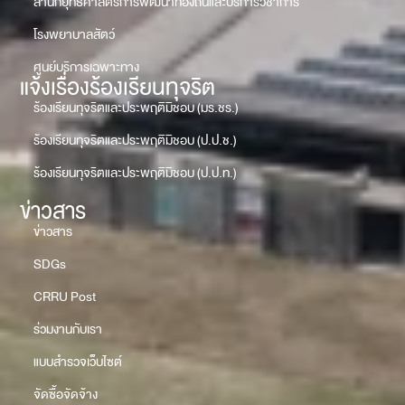
สำนักยุทธศาสตร์การพัฒนาท้องถิ่นและบริการวิชาการ
โรงพยาบาลสัตว์
ศูนย์บริการเฉพาะทาง
แจ้งเรื่องร้องเรียนทุจริต
ร้องเรียนทุจริตและประพฤติมิชอบ (มร.ชร.)
ร้องเรียนทุจริตและประพฤติมิชอบ (ป.ป.ช.)
ร้องเรียนทุจริตและประพฤติมิชอบ (ป.ป.ท.)
ข่าวสาร
ข่าวสาร
SDGs
CRRU Post
ร่วมงานกับเรา
แบบสำรวจเว็บไซต์
จัดซื้อจัดจ้าง