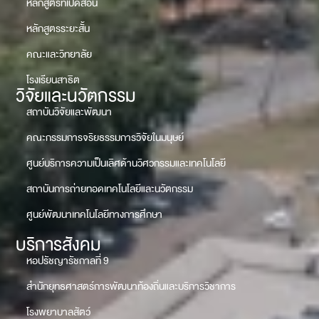
หลักสูตรที่เปิดสอน
หลักสูตรระยะสั้น
คณะและวิทยาลัย
โรงเรียนสาธิต
วิจัยและนวัตกรรม
สถาบันวิจัยและพัฒนา
คณะกรรมการจริยธรรมการวิจัยในมนุษย์
ศูนย์บริการความเป็นเลิศด้านวิศวกรรมและเทคโนโลยี
สถาบันการถ่ายทอดเทคโนโลยีและนวัตกรรม
ศูนย์พัฒนาเทคโนโลยีทางการศึกษา
บริการสังคม
หอปรัชญารัชกาลที่ 9
สำนักยุทธศาสตร์การพัฒนาท้องถิ่นและบริการวิชาการ
โรงพยาบาลสัตว์