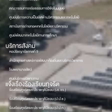
คณะกรรมการจริยธรรมการวิจัยในมนุษย์
ศูนย์บริการความเป็นเลิศด้านวิศวกรรมและเทคโนโลยี
สถาบันการถ่ายทอดเทคโนโลยีและนวัตกรรม
ศูนย์พัฒนาเทคโนโลยีทางการศึกษา
บริการสังคม
หอปรัชญารัชกาลที่ 9
สำนักยุทธศาสตร์การพัฒนาท้องถิ่นและบริการวิชาการ
โรงพยาบาลสัตว์
ศูนย์บริการเฉพาะทาง
แจ้งเรื่องร้องเรียนทุจริต
ร้องเรียนทุจริตและประพฤติมิชอบ (มร.ชร.)
ร้องเรียนทุจริตและประพฤติมิชอบ (ป.ป.ช.)
ร้องเรียนทุจริตและประพฤติมิชอบ (ป.ป.ท.)